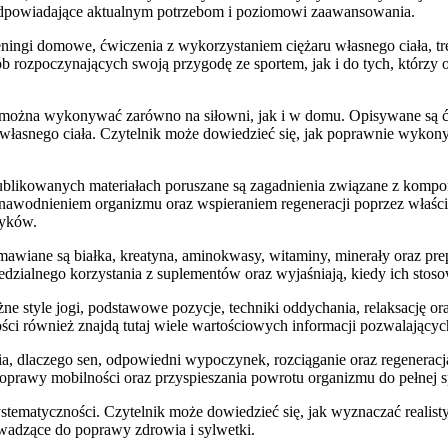
 odpowiadające aktualnym potrzebom i poziomowi zaawansowania.
ningi domowe, ćwiczenia z wykorzystaniem ciężaru własnego ciała, treni
b rozpoczynających swoją przygodę ze sportem, jak i do tych, którzy o
re można wykonywać zarówno na siłowni, jak i w domu. Opisywane są ć
własnego ciała. Czytelnik może dowiedzieć się, jak poprawnie wykony
W publikowanych materiałach poruszane są zagadnienia związane z ko
wodnieniem organizmu oraz wspieraniem regeneracji poprzez właściwe
wyków.
Omawiane są białka, kreatyna, aminokwasy, witaminy, minerały oraz pr
edzialnego korzystania z suplementów oraz wyjaśniają, kiedy ich stoso
ne style jogi, podstawowe pozycje, techniki oddychania, relaksację or
ci również znajdą tutaj wiele wartościowych informacji pozwalającyc
, dlaczego sen, odpowiedni wypoczynek, rozciąganie oraz regeneracja
poprawy mobilności oraz przyspieszania powrotu organizmu do pełnej
stematyczności. Czytelnik może dowiedzieć się, jak wyznaczać realist
adzące do poprawy zdrowia i sylwetki.