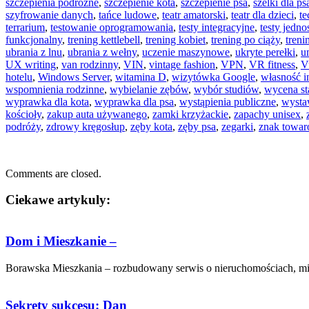
szczepienia podróżne
,
szczepienie kota
,
szczepienie psa
,
szelki dla ps
szyfrowanie danych
,
tańce ludowe
,
teatr amatorski
,
teatr dla dzieci
,
t
terrarium
,
testowanie oprogramowania
,
testy integracyjne
,
testy jedn
funkcjonalny
,
trening kettlebell
,
trening kobiet
,
trening po ciąży
,
tren
ubrania z lnu
,
ubrania z wełny
,
uczenie maszynowe
,
ukryte perełki
,
u
UX writing
,
van rodzinny
,
VIN
,
vintage fashion
,
VPN
,
VR fitness
,
V
hotelu
,
Windows Server
,
witamina D
,
wizytówka Google
,
własność i
wspomnienia rodzinne
,
wybielanie zębów
,
wybór studiów
,
wycena st
wyprawka dla kota
,
wyprawka dla psa
,
wystąpienia publiczne
,
wysta
kościoły
,
zakup auta używanego
,
zamki krzyżackie
,
zapachy unisex
,
podróży
,
zdrowy kręgosłup
,
zęby kota
,
zęby psa
,
zegarki
,
znak towa
Comments are closed.
Ciekawe artykuly:
Dom i Mieszkanie –
Borawska Mieszkania – rozbudowany serwis o nieruchomościach, mies
Sekrety sukcesu: Dan