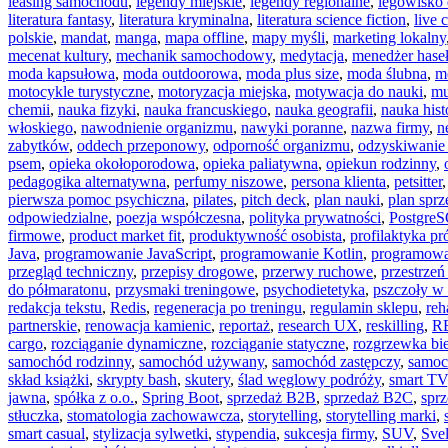
leasing samochodu
,
legendy miejskie
,
legendy regionalne
,
legowisko 
literatura fantasy
,
literatura kryminalna
,
literatura science fiction
,
live
polskie
,
mandat
,
manga
,
mapa offline
,
mapy myśli
,
marketing lokalny
mecenat kultury
,
mechanik samochodowy
,
medytacja
,
menedżer hase
moda kapsułowa
,
moda outdoorowa
,
moda plus size
,
moda ślubna
,
m
motocykle turystyczne
,
motoryzacja miejska
,
motywacja do nauki
,
mu
chemii
,
nauka fizyki
,
nauka francuskiego
,
nauka geografii
,
nauka histo
włoskiego
,
nawodnienie organizmu
,
nawyki poranne
,
nazwa firmy
,
n
zabytków
,
oddech przeponowy
,
odporność organizmu
,
odzyskiwanie
psem
,
opieka okołoporodowa
,
opieka paliatywna
,
opiekun rodzinny
,
pedagogika alternatywna
,
perfumy niszowe
,
persona klienta
,
petsitter
pierwsza pomoc psychiczna
,
pilates
,
pitch deck
,
plan nauki
,
plan sprz
odpowiedzialne
,
poezja współczesna
,
polityka prywatności
,
Postgre
firmowe
,
product market fit
,
produktywność osobista
,
profilaktyka pr
Java
,
programowanie JavaScript
,
programowanie Kotlin
,
programow
przegląd techniczny
,
przepisy drogowe
,
przerwy ruchowe
,
przestrzeń
do półmaratonu
,
przysmaki treningowe
,
psychodietetyka
,
pszczoły w
redakcja tekstu
,
Redis
,
regeneracja po treningu
,
regulamin sklepu
,
reh
partnerskie
,
renowacja kamienic
,
reportaż
,
research UX
,
reskilling
,
R
cargo
,
rozciąganie dynamiczne
,
rozciąganie statyczne
,
rozgrzewka b
samochód rodzinny
,
samochód używany
,
samochód zastępczy
,
samoc
skład książki
,
skrypty bash
,
skutery
,
ślad węglowy podróży
,
smart TV
jawna
,
spółka z o.o.
,
Spring Boot
,
sprzedaż B2B
,
sprzedaż B2C
,
sprz
stłuczka
,
stomatologia zachowawcza
,
storytelling
,
storytelling marki
,
smart casual
,
stylizacja sylwetki
,
stypendia
,
sukcesja firmy
,
SUV
,
Svel