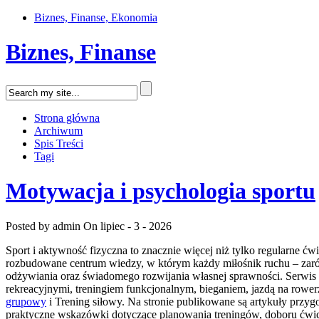
Biznes, Finanse, Ekonomia
Biznes, Finanse
Strona główna
Archiwum
Spis Treści
Tagi
Motywacja i psychologia sportu
Posted by admin
On lipiec - 3 - 2026
Sport i aktywność fizyczna to znacznie więcej niż tylko regularne ćw
rozbudowane centrum wiedzy, w którym każdy miłośnik ruchu – zarów
odżywiania oraz świadomego rozwijania własnej sprawności. Serwis k
rekreacyjnymi, treningiem funkcjonalnym, bieganiem, jazdą na rower
grupowy
i Trening siłowy. Na stronie publikowane są artykuły przyg
praktyczne wskazówki dotyczące planowania treningów, doboru ćwi