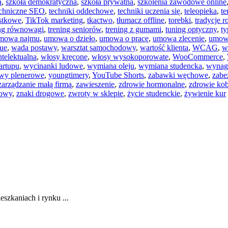
a
,
szkoła demokratyczna
,
szkoła prywatna
,
szkolenia zawodowe online
echniczne SEO
,
techniki oddechowe
,
techniki uczenia się
,
teleopieka
,
te
ostkowe
,
TikTok marketing
,
tkactwo
,
tłumacz offline
,
torebki
,
tradycje r
ing równowagi
,
trening seniorów
,
trening z gumami
,
tuning optyczny
,
ty
mowa najmu
,
umowa o dzieło
,
umowa o pracę
,
umowa zlecenie
,
umow
ue
,
wada postawy
,
warsztat samochodowy
,
wartość klienta
,
WCAG
,
w
ntelektualna
,
włosy kręcone
,
włosy wysokoporowate
,
WooCommerce
,
artupu
,
wycinanki ludowe
,
wymiana oleju
,
wymiana studencka
,
wynag
wy plenerowe
,
youngtimery
,
YouTube Shorts
,
zabawki węchowe
,
zabe
zarządzanie małą firmą
,
zawieszenie
,
zdrowie hormonalne
,
zdrowie kob
rowy
,
znaki drogowe
,
zwroty w sklepie
,
życie studenckie
,
żywienie kur
zkaniach i rynku ...