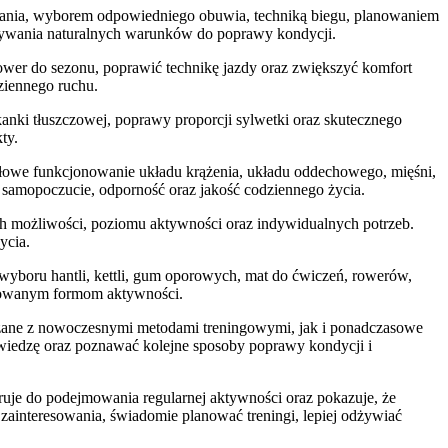
egania, wyborem odpowiedniego obuwia, techniką biegu, planowaniem
tywania naturalnych warunków do poprawy kondycji.
ower do sezonu, poprawić technikę jazdy oraz zwiększyć komfort
ziennego ruchu.
anki tłuszczowej, poprawy proporcji sylwetki oraz skutecznego
ty.
dłowe funkcjonowanie układu krążenia, układu oddechowego, mięśni,
 samopoczucie, odporność oraz jakość codziennego życia.
ch możliwości, poziomu aktywności oraz indywidualnych potrzeb.
ycia.
wyboru hantli, kettli, gum oporowych, mat do ćwiczeń, rowerów,
anowanym formom aktywności.
wiązane z nowoczesnymi metodami treningowymi, jak i ponadczasowe
 wiedzę oraz poznawać kolejne sposoby poprawy kondycji i
ruje do podejmowania regularnej aktywności oraz pokazuje, że
zainteresowania, świadomie planować treningi, lepiej odżywiać