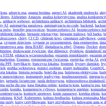
 kota
,
adopcja psa
,
agama brodata
,
agenci AI
,
akademik studencki
,
akty
llegro
,
Alzheimer
,
Amazon
,
analiza kolorystyczna
,
analiza konkurencji
A
,
aplikacje webowe
,
architektura aplikacji
,
architektura bibliotek
,
archi
ty AI
,
automatyka garażowa
,
automatyzacja no-code
,
backend
,
backup
ta psów
,
benefity pracownicze
,
bezpieczeństwo AI
,
bezpieczeństwo hul
biblioteki lokalne
,
bieganie rekreacyjne
,
bieganie trailowe
,
ból barku
,
b
kleszczowe
,
chóry
,
CI CD
,
ciśnienie krwi
,
cmentarze zabytkowe
,
compl
sa
,
czytanie dzieciom
,
czytanie ze zrozumieniem
,
data engineering
,
data
mputerowa auta
,
dieta BARF
,
digitalizacja zdjęć
,
Django
,
Docker
,
dom 
hipping
,
drukowanie żywiczne
,
due diligence
,
dysleksja
,
działalność n
ja STEM
,
edukacja wczesnoszkolna
,
egzamin ósmoklasisty
,
egzamin p
 marketing
,
Erasmus
,
ergonomiczne ćwiczenia
,
eseistyka
,
etyka AI
,
etyk
olia PPF
,
fortyfikacje
,
franczyza lokalna
,
frontend
,
fryzury damskie
,
fry
 kół
,
grafika wektorowa
,
granice osobiste
,
granty kulturalne
,
GraphQL
oria lokalna
,
historia pojazdu
,
hotel dla psa
,
hulajnoga elektryczna
,
hur
je stanowiskowe
,
instrumenty tradycyjne
,
insulinooporność
,
integracja 
lny
,
jarmarki świąteczne
,
jazda defensywna
,
jednoosobowa działalność
rma sucha dla psa
,
kasa fiskalna online
,
kastracja kota
,
kastracja psa
,
ki
kombi
,
komiks
,
kompetencje cyfrowe
,
kompetencje miękkie
,
komunikac
konteneryzacja
,
kontuzje sportowe
,
kopie zapasowe
,
korekta tekstu
,
ko
rodzinna
,
KSeF
,
Kubernetes
,
kultura feedbacku
,
kultura regionalna M
nia jazdy
,
kursy certyfikowane
,
kury przydomowe
,
ładowanie auta w 