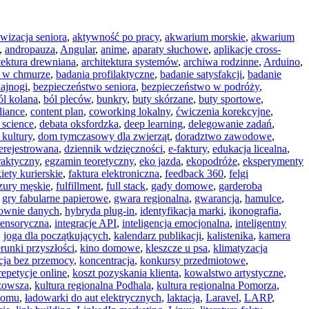
wizacja seniora
,
aktywność po pracy
,
akwarium morskie
,
akwarium
,
andropauza
,
Angular
,
anime
,
aparaty słuchowe
,
aplikacje cross-
tektura drewniana
,
architektura systemów
,
archiwa rodzinne
,
Arduino
,
 w chmurze
,
badania profilaktyczne
,
badanie satysfakcji
,
badanie
ajnogi
,
bezpieczeństwo seniora
,
bezpieczeństwo w podróży
,
ól kolana
,
ból pleców
,
bunkry
,
buty skórzane
,
buty sportowe
,
iance
,
content plan
,
coworking lokalny
,
ćwiczenia korekcyjne
,
 science
,
debata oksfordzka
,
deep learning
,
delegowanie zadań
,
kultury
,
dom tymczasowy dla zwierząt
,
doradztwo zawodowe
,
ierejestrowana
,
dziennik wdzięczności
,
e-faktury
,
edukacja licealna
,
raktyczny
,
egzamin teoretyczny
,
eko jazda
,
ekopodróże
,
eksperymenty
iety kurierskie
,
faktura elektroniczna
,
feedback 360
,
felgi
zury męskie
,
fulfillment
,
full stack
,
gady domowe
,
garderoba
,
gry fabularne papierowe
,
gwara regionalna
,
gwarancja
,
hamulce
,
townie danych
,
hybryda plug-in
,
identyfikacja marki
,
ikonografia
,
sensoryczna
,
integracje API
,
inteligencja emocjonalna
,
inteligentny
,
joga dla początkujących
,
kalendarz publikacji
,
kalistenika
,
kamera
erunki przyszłości
,
kino domowe
,
kleszcze u psa
,
klimatyzacja
ja bez przemocy
,
koncentracja
,
konkursy przedmiotowe
,
repetycje online
,
koszt pozyskania klienta
,
kowalstwo artystyczne
,
azowsza
,
kultura regionalna Podhala
,
kultura regionalna Pomorza
,
domu
,
ładowarki do aut elektrycznych
,
laktacja
,
Laravel
,
LARP
,