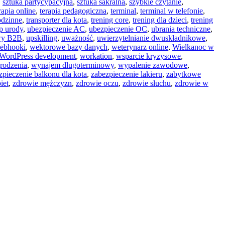
,
sztuka partycypacyjna
,
sztuka sakralna
,
szybkie czytanie
,
rapia online
,
terapia pedagogiczna
,
terminal
,
terminal w telefonie
,
odzinne
,
transporter dla kota
,
trening core
,
trening dla dzieci
,
trening
p urody
,
ubezpieczenie AC
,
ubezpieczenie OC
,
ubrania techniczne
,
y B2B
,
upskilling
,
uważność
,
uwierzytelnianie dwuskładnikowe
,
ebhooki
,
wektorowe bazy danych
,
weterynarz online
,
Wielkanoc w
WordPress development
,
workation
,
wsparcie kryzysowe
,
rodzenia
,
wynajem długoterminowy
,
wypalenie zawodowe
,
zpieczenie balkonu dla kota
,
zabezpieczenie lakieru
,
zabytkowe
iet
,
zdrowie mężczyzn
,
zdrowie oczu
,
zdrowie słuchu
,
zdrowie w