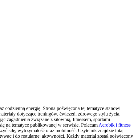
raz codzienną energię. Strona poświęcona tej tematyce stanowi
eriały dotyczące treningów, ćwiczeń, zdrowego stylu życia,
ąc zagadnienia związane z siłownią, fitnessem, sportami
 się na tematyce publikowanej w serwisie. Polecam
Aerobik i fitness
ć siłę, wytrzymałość oraz mobilność. Czytelnik znajdzie tutaj
acji do regularnej aktywności. Każdy materiał został poświęcony