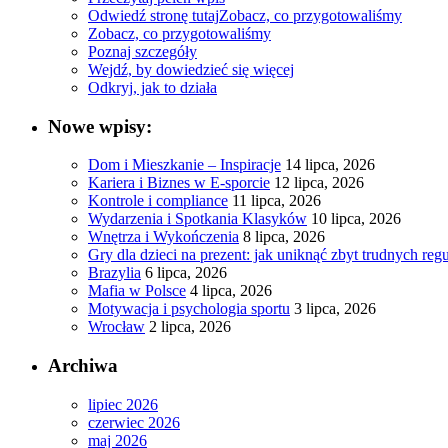
Odwiedź stronę tutaj
Zobacz, co przygotowaliśmy
Zobacz, co przygotowaliśmy
Poznaj szczegóły
Wejdź, by dowiedzieć się więcej
Odkryj, jak to działa
Nowe wpisy:
Dom i Mieszkanie – Inspiracje
14 lipca, 2026
Kariera i Biznes w E-sporcie
12 lipca, 2026
Kontrole i compliance
11 lipca, 2026
Wydarzenia i Spotkania Klasyków
10 lipca, 2026
Wnętrza i Wykończenia
8 lipca, 2026
Gry dla dzieci na prezent: jak uniknąć zbyt trudnych regu
Brazylia
6 lipca, 2026
Mafia w Polsce
4 lipca, 2026
Motywacja i psychologia sportu
3 lipca, 2026
Wrocław
2 lipca, 2026
Archiwa
lipiec 2026
czerwiec 2026
maj 2026