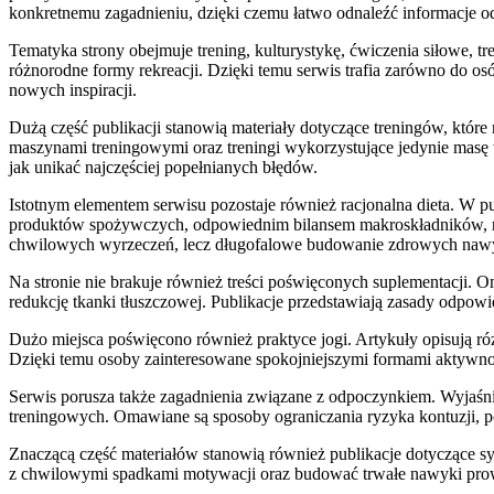
konkretnemu zagadnieniu, dzięki czemu łatwo odnaleźć informacje
Tematyka strony obejmuje trening, kulturystykę, ćwiczenia siłowe, tre
różnorodne formy rekreacji. Dzięki temu serwis trafia zarówno do osó
nowych inspiracji.
Dużą część publikacji stanowią materiały dotyczące treningów, któ
maszynami treningowymi oraz treningi wykorzystujące jedynie masę 
jak unikać najczęściej popełnianych błędów.
Istotnym elementem serwisu pozostaje również racjonalna dieta. 
produktów spożywczych, odpowiednim bilansem makroskładników, na
chwilowych wyrzeczeń, lecz długofalowe budowanie zdrowych na
Na stronie nie brakuje również treści poświęconych suplementacji. 
redukcję tkanki tłuszczowej. Publikacje przedstawiają zasady odpowi
Dużo miejsca poświęcono również praktyce jogi. Artykuły opisują róż
Dzięki temu osoby zainteresowane spokojniejszymi formami aktywnoś
Serwis porusza także zagadnienia związane z odpoczynkiem. Wyjaśnia
treningowych. Omawiane są sposoby ograniczania ryzyka kontuzji, 
Znaczącą część materiałów stanowią również publikacje dotyczące sy
z chwilowymi spadkami motywacji oraz budować trwałe nawyki prow