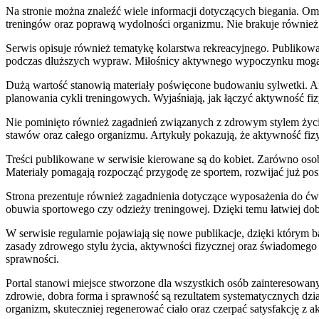
Na stronie można znaleźć wiele informacji dotyczących biegania. 
treningów oraz poprawą wydolności organizmu. Nie brakuje równie
Serwis opisuje również tematykę kolarstwa rekreacyjnego. Publikow
podczas dłuższych wypraw. Miłośnicy aktywnego wypoczynku mogą zn
Dużą wartość stanowią materiały poświęcone budowaniu sylwetki. Art
planowania cykli treningowych. Wyjaśniają, jak łączyć aktywność fiz
Nie pominięto również zagadnień związanych z zdrowym stylem życia
stawów oraz całego organizmu. Artykuły pokazują, że aktywność fiz
Treści publikowane w serwisie kierowane są do kobiet. Zarówno os
Materiały pomagają rozpocząć przygodę ze sportem, rozwijać już pos
Strona prezentuje również zagadnienia dotyczące wyposażenia do ćw
obuwia sportowego czy odzieży treningowej. Dzięki temu łatwiej 
W serwisie regularnie pojawiają się nowe publikacje, dzięki który
zasady zdrowego stylu życia, aktywności fizycznej oraz świadomego
sprawności.
Portal stanowi miejsce stworzone dla wszystkich osób zainteresowan
zdrowie, dobra forma i sprawność są rezultatem systematycznych dzi
organizm, skuteczniej regenerować ciało oraz czerpać satysfakcję z a