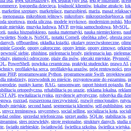
dla psa
,
lejek sprzedażowy
,
lęk separacyjny psa
,
lekcje muzealne
,
licen
 commerce
,
logopedia dziecięca
,
lojalność klientów
,
lokalne atrakcje
,
lo
,
marketing szeptany
,
marketplace
,
marszobiegi
,
marża
,
masaż relaksac
ł
,
menopauza
,
mikrobiom jelitowy
,
mikrofony
,
mikroprzedsiębiorca
,
mi
oda sportowa
,
moda uliczna
,
modele językowe
,
modernizm polski
,
Mo
rale miejskie
,
muzyka ludowa
,
MVP
,
myjnia samochodowa
,
MySQL
,
rii
,
nauka hiszpańskiego
,
nauka matematyki
,
nauka niemieckiego
,
nau
ewsletter
,
Node.js
,
NoSQL
,
notatki Cornell
,
obróbka zdjęć
,
obroża prz
 danych
,
offboarding
,
okładka książki
,
okulary przeciwsłoneczne
,
olim
opinie Google
,
opony całoroczne
,
opony letnie
,
opony zimowe
,
orkiest
,
pewność siebie
,
phishing
,
pielęgnacja brody
,
pielęgnacja łap
,
pielęgna
edaży
,
płatności odroczone
,
plaże dla psów
,
plecaki miejskie
,
Płynność
SQL
,
PowerShell
,
powłoka ceramiczna
,
praktyki studenckie
,
prawo AI
,
óchnicy
,
profilaktyka serca
,
profilaktyka urazów
,
próg rentowności
,
pro
anie PHP
,
programowanie Python
,
programowanie Swift
,
projektowanie
 dla młodzieży
,
przewodnik po mieście
,
przygotowanie do egzaminu
,
p
 ogrodzie
,
punkty karne
,
RAG
,
ransomware
,
raport historii pojazdu
,
Ra
abilitacja ortopedyczna
,
rehabilitacja po urazie
,
reklama lokalna
,
reklam
EST API
,
rewitalizacja rynku
,
rezydencje artystyczne
,
robotyka dla dzie
iegowa
,
rozrząd
,
rozszerzona rzeczywistość
,
rozwój emocjonalny
,
rutyn
hody miejskie
,
second hand
,
segmentacja klientów
,
self-publishing
,
sen
,
smycz treningowa
,
snycerstwo
,
social selling
,
socjalizacja kota
,
socjal
edaż online
,
sprzedaż telefoniczna
,
sprzęt audio
,
SQLite
,
stabilizacja
,
s
streaming
,
stres przewlekły
,
stroje regionalne
,
struktury danych
,
studia 
te
,
światło niebieskie
,
światłowód
,
świetlica szkolna
,
świetlica wiejska