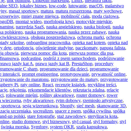
cje
,
link building
,
LinkedIn marketing
,
Linux
,
literatura faktu
,
kalne SEO
,
lokalny biznes
,
low-code
,
lutowanie
,
macOS
,
malarstwo
yjny
,
masaż sportowy
,
matura
,
matura rozszerzona
,
maty węchowe
,
kroserwisy
,
mniej znane miejsca
,
mobilność ciała
,
moda ciążowa
,
ngoDB
,
montaż wideo
,
morfologia krwi
,
motocykle miejskie
,
naming
,
narzędzia SaaS
,
nauka angielskiego
,
nauka biologii
,
nauka
ka polskiego
,
nauka programowania
,
nauka przez zabawę
,
nauka
eciwkleszczowa
,
obsługa posprzedażowa
,
ochrona marki
,
ochrona
piady szkolne
,
onboarding pracownika
,
opieka nad kotem
,
opieka nad
ry dęte
,
ortodoncja
,
oświetlenie studyjne
,
paczkomaty
,
papuga falista
,
cja obuwia
,
pierwsza pomoc dla kota
,
pierwsza pomoc dla psa
,
 finansowa
,
podcasting
,
podróż z psem samochodem
,
podróżowanie
prawo jazdy kat A
,
prawo jazdy kat B
,
PrestaShop
,
procedury
gramowanie C sharp
,
programowanie dla dzieci
,
programowanie
 interakcji
,
prompt engineering
,
prototypowanie
,
prywatność online
,
rzygotowanie do maratonu
,
przygotowanie do matury
,
przygotowanie
spberry Pi
,
raty online
,
React
,
recenzje książek
,
recykling treści
,
acje
,
rękojmia
,
rekomendacje klientów
,
rekrutacja zdalna
,
relacje
ci
,
rolowanie mięśni
,
rośliny akwariowe
,
router domowy
,
rower
a wieczorna
,
ryby akwariowe
,
rytm dobowy
,
rzemiosło artystyczne
,
 sportowca
,
sesja wizerunkowa
,
Shopify
,
sieć mesh
,
skanowanie 3D
,
izacja szczeniaka
,
socrealizm
,
spacer z psem
,
spółka cywilna
,
spółka
tand-up polski
,
stare fotografie
,
staż zawodowy
,
sterylizacja kota
,
online
,
studio domowe
,
styl biznesowy
,
styl casual
,
styl formalny
,
styl
,
świnka morska
,
Symfony
,
system OKR
,
szafa kapsułowa
,