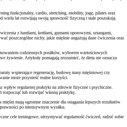
ng funkcjonalny, cardio, stretching, mobility, jogę, pilates oraz
d wielu lat rozwijają swoją sprawność fizyczną i stale poszukują
wiczenia z hantlami, kettlami, gumami oporowymi, sztangami,
wać poszczególne ruchy, jakie mięśnie angażują dane ćwiczenia oraz
mponowaniem codziennych posiłków, wyborem wartościowych
 żywienie. Artykuły pomagają zrozumieć, że dieta nie oznacza
eparaty wspierające regenerację, budowę masy mięśniowej czy
wanie może przynieść realne korzyści.
az wpływ regularnej praktyki na zdrowie fizyczne i psychiczne.
h rozpocząć lub rozwijać własną praktykę.
 mięśni mają ogromne znaczenie dla osiągania lepszych rezultatów
 sprawności po intensywnym wysiłku.
yczne cele treningowe, utrzymywać regularność ćwiczeń, radzić sobie