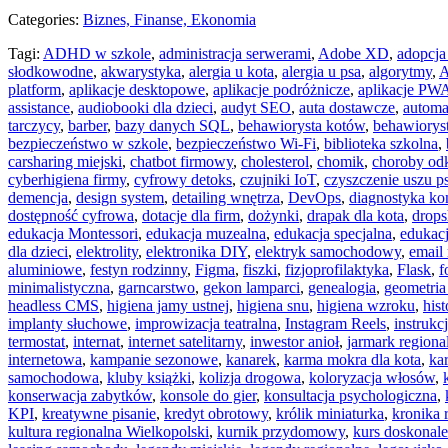
Categories:
Biznes, Finanse, Ekonomia
Tagi:
ADHD w szkole
,
administracja serwerami
,
Adobe XD
,
adopcja
słodkowodne
,
akwarystyka
,
alergia u kota
,
alergia u psa
,
algorytmy
,
A
platform
,
aplikacje desktopowe
,
aplikacje podróżnicze
,
aplikacje PW
assistance
,
audiobooki dla dzieci
,
audyt SEO
,
auta dostawcze
,
automa
tarczycy
,
barber
,
bazy danych SQL
,
behawiorysta kotów
,
behawiorys
bezpieczeństwo w szkole
,
bezpieczeństwo Wi-Fi
,
biblioteka szkolna
,
carsharing miejski
,
chatbot firmowy
,
cholesterol
,
chomik
,
choroby od
cyberhigiena firmy
,
cyfrowy detoks
,
czujniki IoT
,
czyszczenie uszu p
demencja
,
design system
,
detailing wnętrza
,
DevOps
,
diagnostyka ko
dostępność cyfrowa
,
dotacje dla firm
,
dożynki
,
drapak dla kota
,
drops
edukacja Montessori
,
edukacja muzealna
,
edukacja specjalna
,
edukac
dla dzieci
,
elektrolity
,
elektronika DIY
,
elektryk samochodowy
,
email
aluminiowe
,
festyn rodzinny
,
Figma
,
fiszki
,
fizjoprofilaktyka
,
Flask
,
f
minimalistyczna
,
garncarstwo
,
gekon lamparci
,
genealogia
,
geometria
headless CMS
,
higiena jamy ustnej
,
higiena snu
,
higiena wzroku
,
hist
implanty słuchowe
,
improwizacja teatralna
,
Instagram Reels
,
instrukc
termostat
,
internat
,
internet satelitarny
,
inwestor anioł
,
jarmark regiona
internetowa
,
kampanie sezonowe
,
kanarek
,
karma mokra dla kota
,
ka
samochodowa
,
kluby książki
,
kolizja drogowa
,
koloryzacja włosów
,
konserwacja zabytków
,
konsole do gier
,
konsultacja psychologiczna
,
KPI
,
kreatywne pisanie
,
kredyt obrotowy
,
królik miniaturka
,
kronika 
kultura regionalna Wielkopolski
,
kurnik przydomowy
,
kurs doskonale