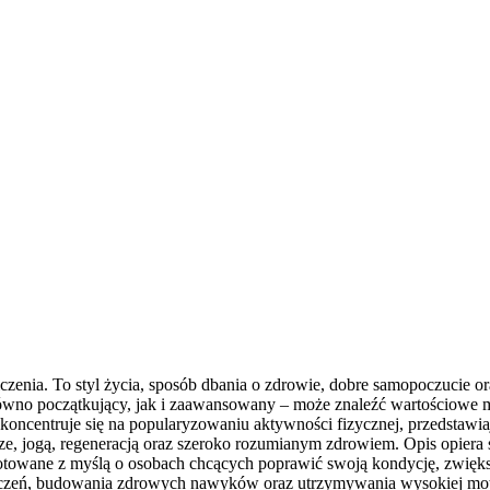
iczenia. To styl życia, sposób dbania o zdrowie, dobre samopoczucie o
no początkujący, jak i zaawansowany – może znaleźć wartościowe mat
oncentruje się na popularyzowaniu aktywności fizycznej, przedstawiaj
ze, jogą, regeneracją oraz szeroko rozumianym zdrowiem. Opis opiera
otowane z myślą o osobach chcących poprawić swoją kondycję, zwiększy
czeń, budowania zdrowych nawyków oraz utrzymywania wysokiej motyw