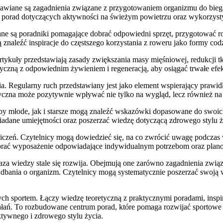
Omawiane są zagadnienia związane z przygotowaniem organizmu do bi
ż porad dotyczących aktywności na świeżym powietrzu oraz wykorzys
ane są poradniki pomagające dobrać odpowiedni sprzęt, przygotować r
aleźć inspiracje do częstszego korzystania z roweru jako formy cod
ykuły przedstawiają zasady zwiększania masy mięśniowej, redukcji tk
yczną z odpowiednim żywieniem i regeneracją, aby osiągać trwałe efek
. Regularny ruch przedstawiany jest jako element wspierający prawi
yczna może pozytywnie wpływać nie tylko na wygląd, lecz również na
oby młode, jak i starsze mogą znaleźć wskazówki dopasowane do swoi
iadane umiejętności oraz poszerzać wiedzę dotyczącą zdrowego stylu ż
iczeń. Czytelnicy mogą dowiedzieć się, na co zwrócić uwagę podczas 
dobrać wyposażenie odpowiadające indywidualnym potrzebom oraz pl
m baza wiedzy stale się rozwija. Obejmują one zarówno zagadnienia z
 dbania o organizm. Czytelnicy mogą systematycznie poszerzać swoją
ych sportem. Łączy wiedzę teoretyczną z praktycznymi poradami, inspi
ałań. To rozbudowane centrum porad, które pomaga rozwijać sportowe 
ktywnego i zdrowego stylu życia.